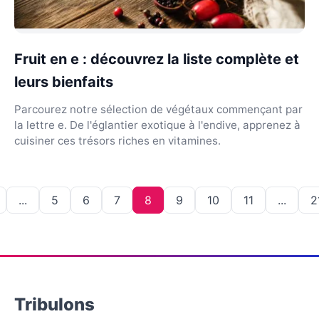
Fruit en e : découvrez la liste complète et
leurs bienfaits
Parcourez notre sélection de végétaux commençant par
la lettre e. De l'églantier exotique à l'endive, apprenez à
cuisiner ces trésors riches en vitamines.
...
5
6
7
8
9
10
11
...
2
Tribulons