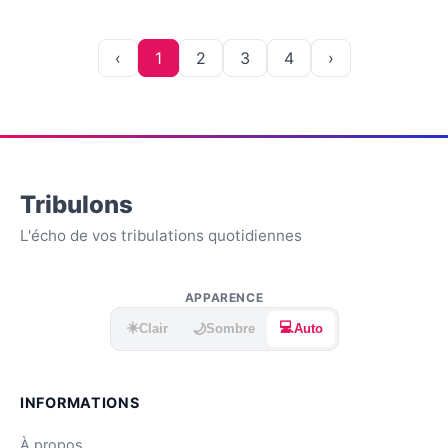
‹
1
2
3
4
›
Tribulons
L'écho de vos tribulations quotidiennes
APPARENCE
☀️
💻
🌙
Clair
Sombre
Auto
INFORMATIONS
À propos