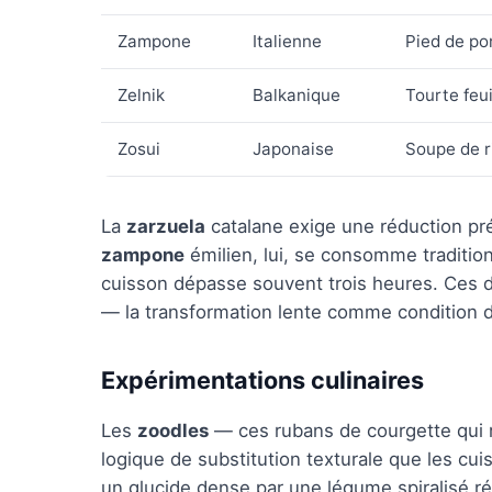
Zampone
Italienne
Pied de por
Zelnik
Balkanique
Tourte feu
Zosui
Japonaise
Soupe de r
La
zarzuela
catalane exige une réduction pré
zampone
émilien, lui, se consomme traditio
cuisson dépasse souvent trois heures. Ces 
— la transformation lente comme condition 
Expérimentations culinaires
Les
zoodles
— ces rubans de courgette qui r
logique de substitution texturale que les cu
un glucide dense par une légume spiralisé rédu