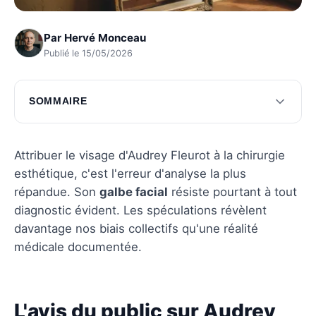
Par
Hervé Monceau
Publié le 15/05/2026
SOMMAIRE
L'avis du public sur Audrey Fleurot
Vérités et spéculations autour des rumeurs
Attribuer le visage d'Audrey Fleurot à la chirurgie
esthétique, c'est l'erreur d'analyse la plus
Questions fréquentes
répandue. Son
galbe facial
résiste pourtant à tout
diagnostic évident. Les spéculations révèlent
davantage nos biais collectifs qu'une réalité
médicale documentée.
L'avis du public sur Audrey