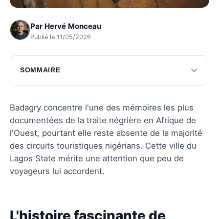
Par
Hervé Monceau
Publié le 11/05/2026
SOMMAIRE
L'histoire fascinante de Badagry
La richesse culturelle de Badagry
Badagry concentre l'une des mémoires les plus
documentées de la traite négrière en Afrique de
Questions fréquentes
l'Ouest, pourtant elle reste absente de la majorité
des circuits touristiques nigérians. Cette ville du
Lagos State mérite une attention que peu de
voyageurs lui accordent.
L'histoire fascinante de