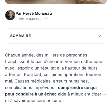
Par
Hervé Monceau
Publié le 04/06/2026
SOMMAIRE
Causes d'une chirurgie esthétique ratée
Conséquences d'une chirurgie esthétique
Chaque année, des milliers de personnes
ratée
franchissent le pas d'une intervention esthétique
avec l'espoir d'un résultat à la hauteur de leurs
Recours possibles après une chirurgie ratée
attentes. Pourtant, certaines opérations tournent
Questions fréquentes
mal. Causes médicales, erreurs humaines,
complications imprévues :
comprendre ce qui
peut conduire à un échec
aide à mieux anticiper —
et à savoir quoi faire ensuite.