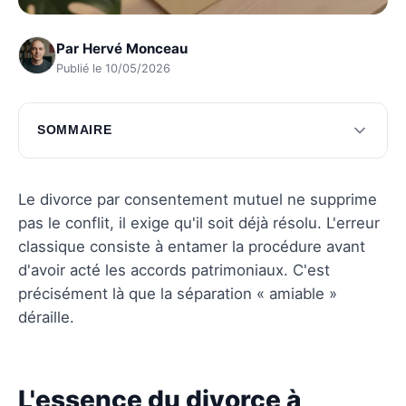
Par
Hervé Monceau
Publié le 10/05/2026
SOMMAIRE
L'essence du divorce à l'amiable
Déroulement de la procédure
Le divorce par consentement mutuel ne supprime
pas le conflit, il exige qu'il soit déjà résolu. L'erreur
Les coûts à prévoir
classique consiste à entamer la procédure avant
Délai pour un divorce à l'amiable
d'avoir acté les accords patrimoniaux. C'est
précisément là que la séparation « amiable »
Questions fréquentes
déraille.
L'essence du divorce à