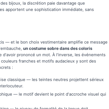
é des bijoux, la discrétion paie davantage que
es apportent une sophistication immédiate, sans
cis — et le bon choix vestimentaire amplifie ce message
n d'embauche,
un costume sobre dans des coloris
e d'avoir prononcé un mot. À l'inverse, les événements
é : couleurs franches et motifs audacieux y sont des
crets :
e classique — les teintes neutres projettent sérieux
interlocuteur.
phique — le motif devient le point d'accroche visuel qui
king — le niveau de formalité de la tenue doit