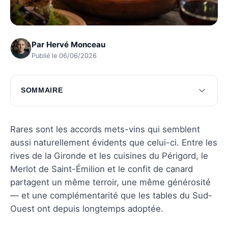
Par
Hervé Monceau
Publié le 06/06/2026
SOMMAIRE
Les caractéristiques du Saint-Émilion
Le confit de canard : un classique du Sud-
Rares sont les accords mets-vins qui semblent
Ouest
aussi naturellement évidents que celui-ci. Entre les
rives de la Gironde et les cuisines du Périgord, le
Pourquoi le Saint-Émilion et le confit de
Merlot de Saint-Émilion et le confit de canard
canard s'accordent
partagent un même terroir, une même générosité
Conseils pour réussir cet accord chez soi
— et une complémentarité que les tables du Sud-
Ouest ont depuis longtemps adoptée.
Questions fréquentes