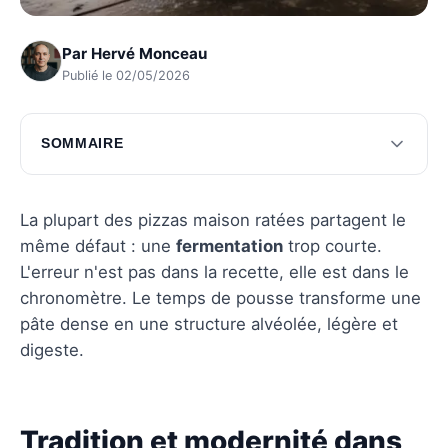
Par
Hervé Monceau
Publié le 02/05/2026
SOMMAIRE
Tradition et modernité dans la pousse de la
pâte
La plupart des pizzas maison ratées partagent le
Les secrets des temps de pousse comparés
même défaut : une
fermentation
trop courte.
L'erreur n'est pas dans la recette, elle est dans le
Questions fréquentes
chronomètre. Le temps de pousse transforme une
pâte dense en une structure alvéolée, légère et
digeste.
Tradition et modernité dans