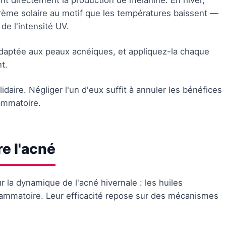
ent directement la production de mélanine. En hiver,
crème solaire au motif que les températures baissent —
 de l'intensité UV.
aptée aux peaux acnéiques, et appliquez-la chaque
t.
aire. Négliger l'un d'eux suffit à annuler les bénéfices
lammatoire.
re l'acné
 la dynamique de l'acné hivernale : les huiles
nflammatoire. Leur efficacité repose sur des mécanismes