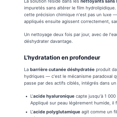
La solution réside dans les
nettoyants sans
impuretés sans altérer le film hydrolipidique.
cette précision chimique n'est pas un luxe — 
appliqués ensuite agissent correctement, san
Un nettoyage deux fois par jour, avec de l'eau
déshydrater davantage.
L'hydratation en profondeur
La
barrière cutanée déshydratée
produit d
hydriques — c'est le mécanisme paradoxal qui
passe par des actifs ciblés, intégrés dans un 
L'
acide hyaluronique
capte jusqu'à 1 000 
Appliqué sur peau légèrement humide, il fi
L'
acide polyglutamique
agit comme un file