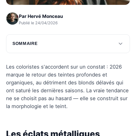
Par
Hervé Monceau
Publié le 24/04/2026
SOMMAIRE
Les éclats métalliques
Les tons pastel en vogue
Les coloristes s'accordent sur un constat : 2026
marque le retour des teintes profondes et
Questions fréquentes
organiques, au détriment des blonds délavés qui
ont saturé les dernières saisons. La vraie tendance
ne se choisit pas au hasard — elle se construit sur
la morphologie et le teint.
Les éclats métalliques