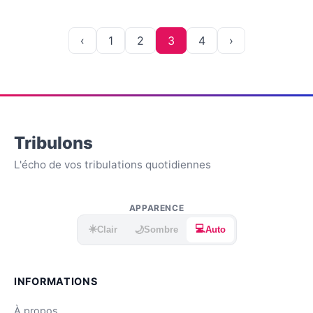
‹
1
2
3
4
›
Tribulons
L'écho de vos tribulations quotidiennes
APPARENCE
☀️
💻
🌙
Clair
Sombre
Auto
INFORMATIONS
À propos