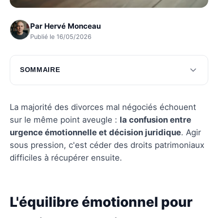
Par
Hervé Monceau
Publié le 16/05/2026
SOMMAIRE
L'équilibre émotionnel pour un divorce serein
Les incontournables pratiques du divorce
La majorité des divorces mal négociés échouent
sur le même point aveugle :
la confusion entre
Questions fréquentes
urgence émotionnelle et décision juridique
. Agir
sous pression, c'est céder des droits patrimoniaux
difficiles à récupérer ensuite.
L'équilibre émotionnel pour