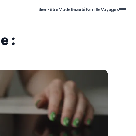
Bien-être
Mode
Beauté
Famille
Voyages
e :